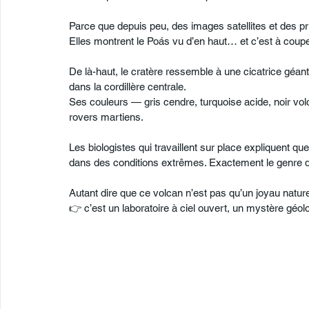
Parce que depuis peu, des images satellites et des pr
Elles montrent le Poás vu d’en haut… et c’est à couper
De là-haut, le cratère ressemble à une cicatrice géa
dans la cordillère centrale.
Ses couleurs — gris cendre, turquoise acide, noir vo
rovers martiens.
Les biologistes qui travaillent sur place expliquent q
dans des conditions extrêmes. Exactement le genre d
Autant dire que ce volcan n’est pas qu’un joyau nature
👉 c’est un laboratoire à ciel ouvert, un mystère géolo