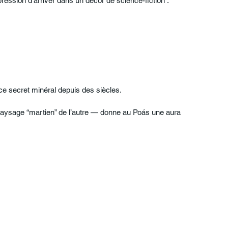
ression d’arriver dans un décor de science-fiction :
 ce secret minéral depuis des siècles.
paysage “martien” de l’autre — donne au Poás une aura 