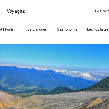
Voyagez
Le Costa
All Posts
Infos pratiques
Gastronomie
Les Top listes
Les Evénements, fêtes et festivals
Tours
Faune &am