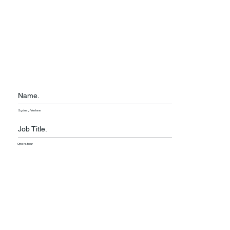
Name.
Sydney Verhee
Job Title.
Operateur