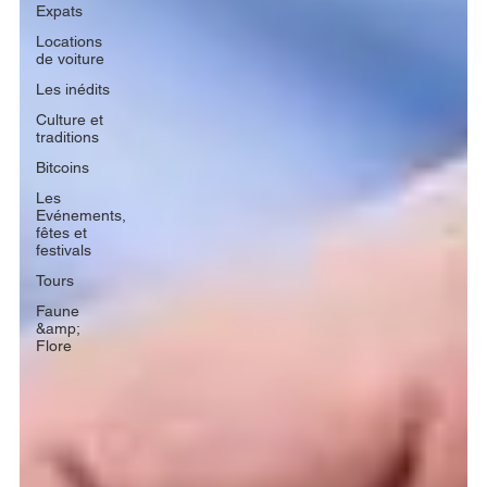
Expats
Locations
de voiture
Les inédits
Culture et
traditions
Bitcoins
Les
Evénements,
fêtes et
festivals
Tours
Faune
&amp;
Flore