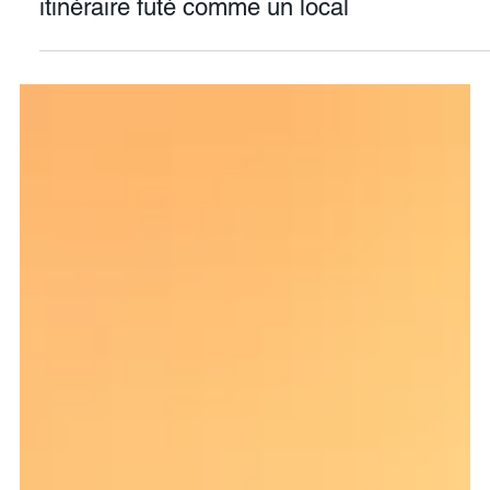
Emilie Pura vida
1 oct. 2025
2 min de lecture
✈️ Costa Rica : comment créer ton
itinéraire futé comme un local