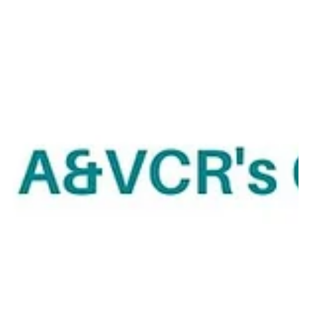
Emilie Pura vida
12 oct. 2025
3 min de lecture
🌿 La Ceiba Ecoadventures : le vrai Costa
Rica