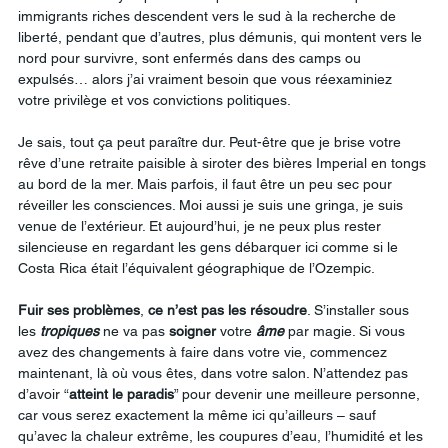
immigrants riches descendent vers le sud à la recherche de 
liberté, pendant que d’autres, plus démunis, qui montent vers le 
nord pour survivre, sont enfermés dans des camps ou 
expulsés… alors j’ai vraiment besoin que vous réexaminiez 
votre privilège et vos convictions politiques.
Je sais, tout ça peut paraître dur. Peut-être que je brise votre 
rêve d’une retraite paisible à siroter des bières Imperial en tongs 
au bord de la mer. Mais parfois, il faut être un peu sec pour 
réveiller les consciences. Moi aussi je suis une gringa, je suis 
venue de l’extérieur. Et aujourd’hui, je ne peux plus rester 
silencieuse en regardant les gens débarquer ici comme si le 
Costa Rica était l’équivalent géographique de l’Ozempic.
Fuir
ses
problèmes
, 
ce
n’est
pas
les
résoudre
. S’installer sous 
les 
tropiques
 ne va pas 
soigner
 votre 
âme
 par magie. Si vous 
avez des changements à faire dans votre vie, commencez 
maintenant, là où vous êtes, dans votre salon. N’attendez pas 
d’avoir “
atteint
le
paradis
” pour devenir une meilleure personne, 
car vous serez exactement la même ici qu’ailleurs – sauf 
qu’avec la chaleur extrême, les coupures d’eau, l’humidité et les 