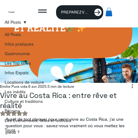
PREPAREZ VOTRE VOYAGE
Voyagez
All Posts
All Posts
Infos pratiques
Gastronomie
Les Top listes
Infos Expats
Locations de voiture
Emilie Pura vida
6 avr. 2025
3 min de lecture
Les inédits
Vivre au Costa Rica : entre rêve et
Culture et traditions
réalité
Bitcoins
Noté NaN étoiles sur 5.
Avant de tout plaquer pour venir vivre au Costa Rica, j’ai une 
Les Evénements, fêtes et festivals
question pour vous : savez-vous vraiment où vous mettez les 
Tours
pieds ?