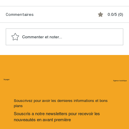
Commentaires
0.0/5 (0)
Commenter et noter...
🇨🇷 Pourquoi tant de Français et de
Canadiens quittent tout pour le Costa
Rica ?
Voyagez
Agence touristique
Souscrivez pour avoir les dernieres informations et bons
plans
Souscris a notre newsletters pour recevoir les
nouveautés en avant première