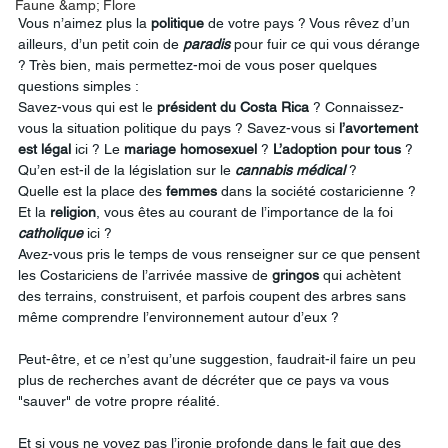
Faune &amp; Flore
Vous n’aimez plus la 
politique
 de votre pays ? Vous rêvez d’un 
ailleurs, d’un petit coin de 
paradis
 pour fuir ce qui vous dérange 
? Très bien, mais permettez-moi de vous poser quelques 
questions simples :
Savez-vous qui est le 
président
du
Costa
Rica
 ? Connaissez-
vous la situation politique du pays ? Savez-vous si 
l’avortement
est
légal
 ici ? Le 
mariage
homosexuel
 ? 
L’adoption
pour
tous
 ?
Qu’en est-il de la législation sur le 
cannabis
médical
 ?
Quelle est la place des 
femmes
 dans la société costaricienne ?
Et la 
religion
, vous êtes au courant de l’importance de la foi 
catholique
 ici ?
Avez-vous pris le temps de vous renseigner sur ce que pensent 
les Costariciens de l’arrivée massive de 
gringos
 qui achètent 
des terrains, construisent, et parfois coupent des arbres sans 
même comprendre l’environnement autour d’eux ?
Peut-être, et ce n’est qu’une suggestion, faudrait-il faire un peu 
plus de recherches avant de décréter que ce pays va vous 
"sauver" de votre propre réalité.
Et si vous ne voyez pas l’ironie profonde dans le fait que des 