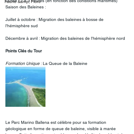
Durée : 2 à 3 heures (en fonction des conditions maritimes)
Faune &amp; Flore
Saison des Baleines :
Juillet à octobre : Migration des baleines à bosse de 
l'hémisphère sud
Décembre à avril : Migration des baleines de l'hémisphère nord
Points
Clés
du
Tour
Formation
Unique
 : La Queue de la Baleine
Le Parc Marino Ballena est célèbre pour sa formation 
géologique en forme de queue de baleine, visible à marée 