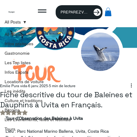
PREPAREZ VOTRE VOYAGE
Voyagez
All Posts
All Posts
Infos pratiques
Gastronomie
Les Top listes
Infos Expats
Locations de voiture
Emilie Pura vida
6 janv. 2025
5 min de lecture
Les inédits
Fiche descritive du tour de Baleines et
Culture et traditions
Dauphins à Uvita en Français.
Bitcoins
Noté NaN étoiles sur 5.
Tour
d’Observation
des
Baleines
à
Uvita
Les Evénements, fêtes et festivals
Tours
Lieu : Parc National Marino Ballena, Uvita, Costa Rica