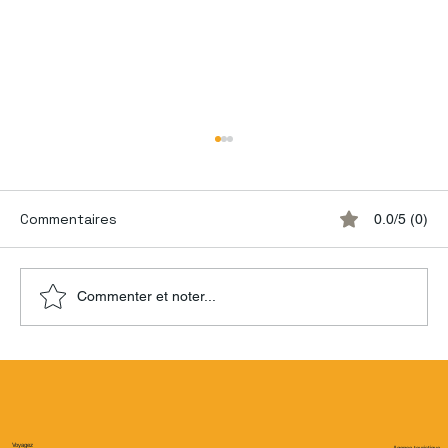
Commentaires
0.0/5 (0)
Commenter et noter...
21 Conseils que les guides
touristiques ne vous diront pas avant
de voyager au Costa Rica 🇨🇷
Voyagez
Agence touristique