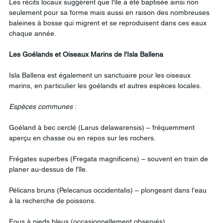
Les récits locaux suggèrent que l'île a été baptisée ainsi non 
seulement pour sa forme mais aussi en raison des nombreuses 
baleines à bosse qui migrent et se reproduisent dans ces eaux 
chaque année.
Les
Goélands
et
Oiseaux
Marins
de
l'Isla
Ballena
Isla Ballena est également un sanctuaire pour les oiseaux 
marins, en particulier les goélands et autres espèces locales.
Espèces
communes
 :
Goéland à bec cerclé (Larus delawarensis) – fréquemment 
aperçu en chasse ou en repos sur les rochers.
Frégates superbes (Fregata magnificens) – souvent en train de 
planer au-dessus de l'île.
Pélicans bruns (Pelecanus occidentalis) – plongeant dans l’eau 
à la recherche de poissons.
Fous à pieds bleus (occasionnellement observés).